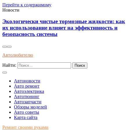
Перейти к содержимому
Новости
к
Инновационные технологии: анализ умных
датчиков для диагностики состояния тормозной
системы в реальном времени
Автолюбителю
Найти:
Автоновости
Авто ремонт
Автоэлектрика
Автотюнинг
Автозапчасти
Обзоры моделей
Авто советы
Карта сайта
Ремонт своими руками