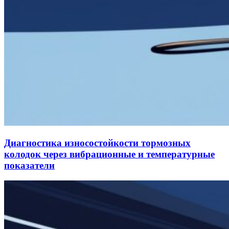
Диагностика износостойкости тормозных
колодок через вибрационные и температурные
показатели