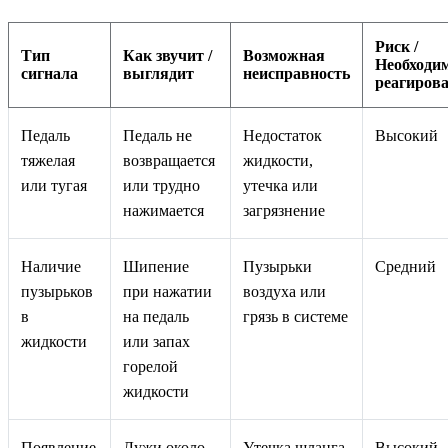
Риск /
Тип
Как звучит /
Возможная
Необходи
сигнала
выглядит
неисправность
реагиров
Педаль
Педаль не
Недостаток
Высокий
тяжелая
возвращается
жидкости,
или тугая
или трудно
утечка или
нажимается
загрязнение
Наличие
Шипение
Пузырьки
Средний
пузырьков
при нажатии
воздуха или
в
на педаль
грязь в системе
жидкости
или запах
горелой
жидкости
Появление
Лужи около
Утечка шланга
Высокий