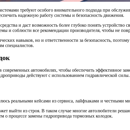
темами требуют особого внимательного подхода при обслужива
беспечить надежную работу системы и безопасность движения.
редства и даст возможность более глубоко понять устройство с
емы и соблюсти все рекомендации производителя, чтобы не пов
ических навыков, но и ответственности за безопасность, поэто
ям специалистов.
док
 в современных автомобилях, чтобы обеспечить эффективное за
гидроприводы действуют с использованием гидравлической силы.
елюсь реальными кейсами из сервиса, лайфхаками и честными мн
ожет выйти из строя. В таком случае многие автолюбители решаю
жем о процессе замены гидропривода тормозных колодок.