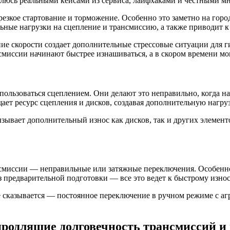
елюсь реальными кейсами из сервиса, лайфхаками и честными мн
зкое стартование и торможение. Особенно это заметно на город
ильные нагрузки на сцепление и трансмиссию, а также приводит 
ние скорости создает дополнительные стрессовые ситуации для 
нсмиссии начинают быстрее изнашиваться, а в скором времени мо
ользоваться сцеплением. Они делают это неправильно, когда на
ет ресурс сцепления и дисков, создавая дополнительную нагруз
зывает дополнительный износ как дисков, так и других элементо
нсмиссии — неправильные или затяжные переключения. Особенно
з предварительной подготовки — все это ведет к быстрому изно
е сказывается — постоянное переключение в ручном режиме с а
родлящие долговечность трансмиссий и