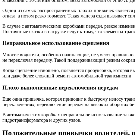
Я механик с 10-летним опытом, знаю автомобили от А до Я. Д
Одной из самых распространенных плохих привычек является ре
отказа, а потом резко тормозят. Такая манера езды вызывает с
В случае с автоматическими коробками передач, резкое измене
Постоянные скачки в нагрузке ведут к тому, что элементы тра
Неправильное использование сцепления
Многие водители, особенно начинающие, не умеют правильно п
не переключая передачу. Такой поддерживающий режим сокраща
Когда сцепление изношено, появляется пробуксовка, которая вы
или даже более сложный ремонт автомобильной трансмиссии.
Плохо выполненные переключения передач
Еще одна привычка, которая приводит к быстрому износу тра
переключениях, переключение передач на высоких оборотах бе
В автоматических коробках неправильное использование такж
гидротрансформатора и других узлов.
Положительные привычки водителей, п