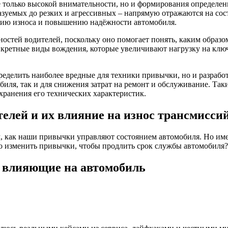
е только высокой внимательности, но и формирования определе
казуемых до резких и агрессивных – напрямую отражаются на со
нию износа и повышению надёжности автомобиля.
остей водителей, поскольку оно помогает понять, каким образо
нкретные виды вождения, которые увеличивают нагрузку на ключ
ределить наиболее вредные для техники привычки, но и разрабо
ля, так и для снижения затрат на ремонт и обслуживание. Так
хранения его технических характеристик.
лей и их влияние на износ трансмиссий
том, как наши привычки управляют состоянием автомобиля. Но и
но изменить привычки, чтобы продлить срок службы автомобиля?
 влияющие на автомобиль