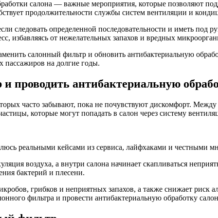
работки салона — важные мероприятия, которые позволяют подд
собствует продолжительности службы систем вентиляции и конд
сли следовать определенной последовательности и иметь под р
сс, избавляясь от нежелательных запахов и вредных микроорган
аменить салонный фильтр и обновить антибактериальную обработ
х пассажиров на долгие годы.
 и проводить антибактериальную обрабо
оторых часто забывают, пока не почувствуют дискомфорт. Между 
частицы, которые могут попадать в салон через систему вентил
елюсь реальными кейсами из сервиса, лайфхаками и честными мн
куляция воздуха, а внутри салона начинает скапливаться неприя
ения бактерий и плесени.
икробов, грибков и неприятных запахов, а также снижает риск а
алонного фильтра и провести антибактериальную обработку салон