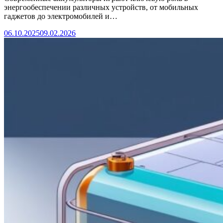
энергообеспечении различных устройств, от мобильных
гаджетов до электромобилей и…
06.10.2025
09.02.2026