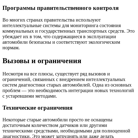
Программы правительственного контроля
Во многих странах правительства используют
интеллектуальные системы для мониторинга состояния
коммунальных и государственных транспортных средств. Это
убеждает их в том, что содержащиеся в эксплуатации
автомобили безопасны и соответствуют экологическим
нормам.
Вызовы и ограничения
Несмотря на все плюсы, существует ряд вызовов и
ограничений, связанных с внедрением интеллектуальных
систем диагностики старых автомобилей. Одна из основных
проблем — это необходимость интеграции новых технологий
с устаревшими методами.
Технические ограничения
Некоторые старые автомобили просто не оснащены
достаточным количеством датчиков или другими
техническими средствами, необходимыми для полноценной
диагностики. Это может затруднять или даже делать