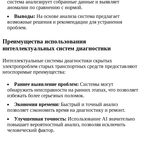
система анализирует собранные данные и выявляет
аномалии по сравнению с нормой.
Выводы:
На основе анализа система предлагает
возможные решения и рекомендации для устранения
проблем.
Преимущества использования
интеллектуальных систем диагностики
Интеллектуальные системы диагностики скрытых
электропроблем старых транспортных средств предоставляют
неоспоримые преимущества:
Раннее выявление проблем:
Системы могут
обнаружить неисправности на ранних этапах, что позволяет
избежать более серьезных поломок.
Экономия времени:
Быстрый и точный анализ
позволяет сэкономить время на диагностику и ремонт.
Улучшенная точность:
Использование AI значительно
повышает вероятностный анализ, позволяя исключить
человеческий фактор.