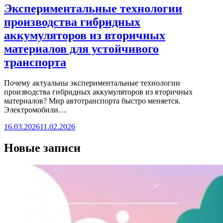
Экспериментальные технологии
производства гибридных
аккумуляторов из вторичных
материалов для устойчивого
транспорта
Почему актуальны экспериментальные технологии
производства гибридных аккумуляторов из вторичных
материалов? Мир автотранспорта быстро меняется.
Электромобили…
16.03.2026
11.02.2026
Новые записи