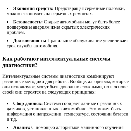
Экономия средств:
Предотвращая серьезные поломки,
можно сэкономить на серьезных ремонтах.
Безопасность:
Старые автомобили могут быть более
подвержены авариям из-за скрытых электрических
проблем.
Долговечность:
Правильное обслуживание увеличивает
срок службы автомобиля.
Как работают интеллектуальные системы
диагностики?
Интеллектуальные системы диагностики комбинируют
различные методики для работы. Вообще, алгоритмы, которые
они используют, могут быть довольно сложными, но в основе
своей они строятся на следующих принципах:
Сбор данных:
Система собирает данные с различных
датчиков, установленных в автомобиле. Это может быть
информация о напряжении, температуре, состоянии батареи
и т.д.
Анализ:
С помощью алгоритмов машинного обучения