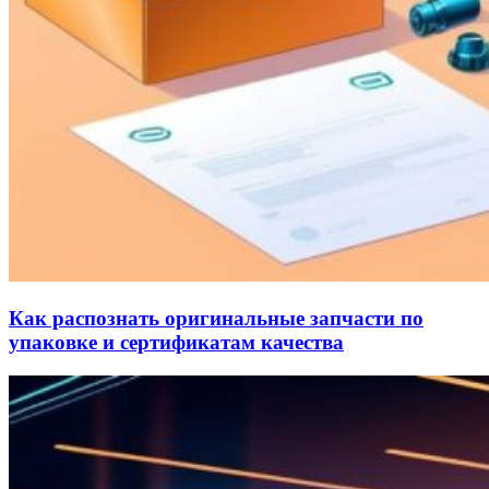
Как распознать оригинальные запчасти по
упаковке и сертификатам качества