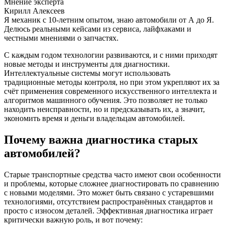
Мнение эксперта
Кирилл Алексеев
Я механик с 10-летним опытом, знаю автомобили от А до Я.
Делюсь реальными кейсами из сервиса, лайфхаками и
честными мнениями о запчастях.
С каждым годом технологии развиваются, и с ними приходят
новые методы и инструменты для диагностики.
Интеллектуальные системы могут использовать
традиционные методы контроля, но при этом укрепляют их за
счёт применения современного искусственного интеллекта и
алгоритмов машинного обучения. Это позволяет не только
находить неисправности, но и предсказывать их, а значит,
экономить время и деньги владельцам автомобилей.
Почему важна диагностика старых
автомобилей?
Старые транспортные средства часто имеют свои особенности
и проблемы, которые сложнее диагностировать по сравнению
с новыми моделями. Это может быть связано с устаревшими
технологиями, отсутствием распространённых стандартов и
просто с износом деталей. Эффективная диагностика играет
критически важную роль, и вот почему: