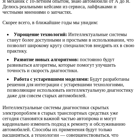
Я механик с 10-летним опытом, знаю автомобили от А до Я.
Делюсь реальными кейсами из сервиса, лайфхаками и
честными мнениями о запчастях.
Скорее всего, в ближайшие годы мы увидим:
Упрощение технологий:
Интеллектуальные системы
станут более доступными и простыми в использовании, что
позволит широкому кругу специалистов внедрять их в свою
практику.
Развитие новых алгоритмов:
постоянно будут
развиваться алгоритмы, которые помогут улучшить
точность и скорость диагностики.
Работа с устаревшими моделями:
Будут разработаны
решения для интеграции с устаревшими технологиями,
позволяющие использовать интеллектуальную диагностику
даже для совсем старых автомобилей.
Интеллектуальные системы диагностики скрытых
электропроблем в старых транспортных средствах уже
сегодня становятся важной частью автопрома и могут
кардинально изменить подход к ремонту и обслуживанию
автомобилей. Способы их применения будут только
расширяться, а технологии — совершенствоваться, что