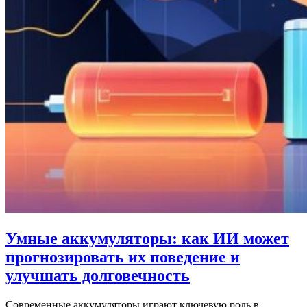
Умные аккумуляторы: как ИИ может
прогнозировать их поведение и
улучшать долговечность
Современные аккумуляторы играют ключевую роль в