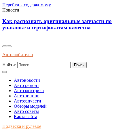
Перейти к содержимому
Новости
оригинальные запчасти по
Инновационные ре
ификатам качества
самовосстанавлив
автомобилях буду
Автолюбителю
Найти:
Автоновости
Авто ремонт
Автоэлектрика
Автотюнинг
Автозапчасти
Обзоры моделей
Авто советы
Карта сайта
Подвеска и рулевое