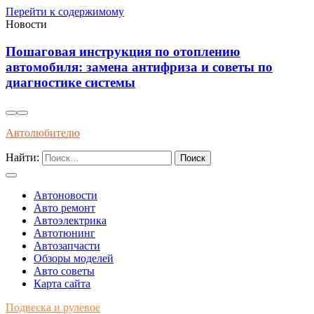
Перейти к содержимому
Новости
Как правильно ухаживать за электромобилем в
холодное время года для увеличения дальности
хода
Автолюбителю
Найти:
Автоновости
Авто ремонт
Автоэлектрика
Автотюнинг
Автозапчасти
Обзоры моделей
Авто советы
Карта сайта
Подвеска и рулевое