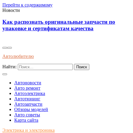
Перейти к содержимому
Новости
ть оригинальные запчасти по
Инновационные
ертификатам качества
самовосстанав
автомобилях б
Автолюбителю
Найти:
Автоновости
Авто ремонт
Автоэлектрика
Автотюнинг
Автозапчасти
Обзоры моделей
Авто советы
Карта сайта
Электрика и электроника