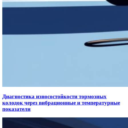
Диагностика износостойкости тормозных
колодок через вибрационные и температурные
показатели