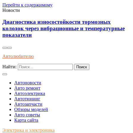
Перейти к содержимому
Новости
Диагностика износостойкости тормозных
я
колодок через вибрационные и температурные
показатели
Автолюбителю
Найти:
Автоновости
Авто ремонт
Автоэлектрика
Автотюнинг
Автозапчасти
Обзоры моделей
Авто советы
Карта сайта
Электрика и электроника