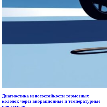
Диагностика износостойкости тормозных
колодок через вибрационные и температурные
показатели