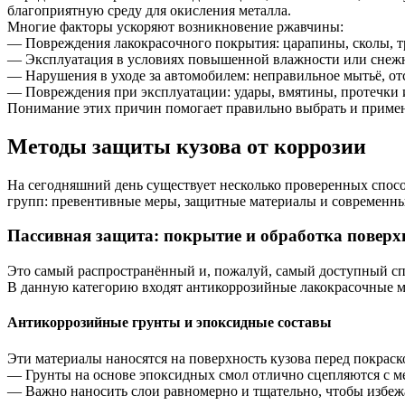
благоприятную среду для окисления металла.
Многие факторы ускоряют возникновение ржавчины:
— Повреждения лакокрасочного покрытия: царапины, сколы, тр
— Эксплуатация в условиях повышенной влажности или снежны
— Нарушения в уходе за автомобилем: неправильное мытьё, от
— Повреждения при эксплуатации: удары, вмятины, протечки и
Понимание этих причин помогает правильно выбрать и применя
Методы защиты кузова от коррозии
На сегодняшний день существует несколько проверенных спосо
групп: превентивные меры, защитные материалы и современны
Пассивная защита: покрытие и обработка поверх
Это самый распространённый и, пожалуй, самый доступный сп
В данную категорию входят антикоррозийные лакокрасочные м
Антикоррозийные грунты и эпоксидные составы
Эти материалы наносятся на поверхность кузова перед покраск
— Грунты на основе эпоксидных смол отлично сцепляются с ме
— Важно наносить слои равномерно и тщательно, чтобы избежа