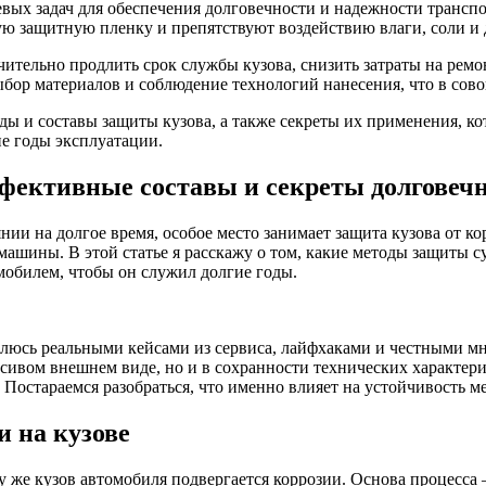
чевых задач для обеспечения долговечности и надежности транс
вую защитную пленку и препятствуют воздействию влаги, соли и
тельно продлить срок службы кузова, снизить затраты на ремон
бор материалов и соблюдение технологий нанесения, что в сово
ды и составы защиты кузова, а также секреты их применения, к
е годы эксплуатации.
фективные составы и секреты долговеч
янии на долгое время, особое место занимает защита кузова от 
машины. В этой статье я расскажу о том, какие методы защиты с
мобилем, чтобы он служил долгие годы.
елюсь реальными кейсами из сервиса, лайфхаками и честными мн
сивом внешнем виде, но и в сохранности технических характери
 Постараемся разобраться, что именно влияет на устойчивость м
 на кузове
у же кузов автомобиля подвергается коррозии. Основа процесса 