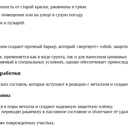
хность от старой краски, ржавчины и грязи.
 помещении или на улице в сухую погоду.
в и пузырей.
ия создают прочный барьер, который «жертвует» собой, защити
применяется как в виде грунта, так и для нанесения цинковых 
яемый в специальных условиях, однако обеспечивает превосхо
бработки
ких составов, которые вступают в реакцию с металлом и созда
вчины
я в поры металла и создают надежную защитную плёнку.
ереводят ржавчину в пассивное состояние и облегчают её удал
уже поврежденных участках.