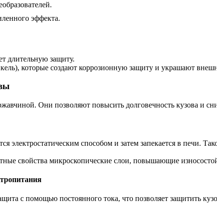
еобразователей.
иленного эффекта.
ет длительную защиту.
никель), которые создают коррозионную защиту и украшают внеш
вы
ржавчиной. Они позволяют повысить долговечность кузова и сни
я электростатическим способом и затем запекается в печи. Та
ные свойства микроскопические слои, повышающие износостой
ктропитания
щита с помощью постоянного тока, что позволяет защитить куз