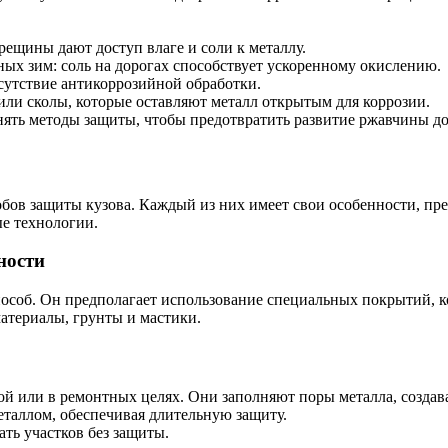
ещины дают доступ влаге и соли к металлу.
х зим: соль на дорогах способствует ускоренному окислению.
сутствие антикоррозийной обработки.
ли сколы, которые оставляют металл открытым для коррозии.
ть методы защиты, чтобы предотвратить развитие ржавчины до 
бов защиты кузова. Каждый из них имеет свои особенности, пре
е технологии.
ности
особ. Он предполагает использование специальных покрытий, к
атериалы, грунты и мастики.
ой или в ремонтных целях. Они заполняют поры металла, создав
таллом, обеспечивая длительную защиту.
ть участков без защиты.