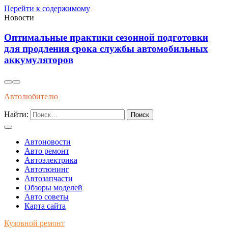
Перейти к содержимому
Новости
Эффективные методы защиты кузова
автомобиля от ультрафиолетового излучения в
летний период
Автолюбителю
Найти:
Автоновости
Авто ремонт
Автоэлектрика
Автотюнинг
Автозапчасти
Обзоры моделей
Авто советы
Карта сайта
Кузовной ремонт