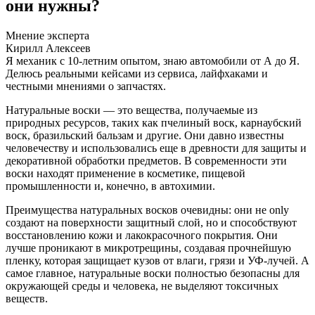
они нужны?
Мнение эксперта
Кирилл Алексеев
Я механик с 10-летним опытом, знаю автомобили от А до Я.
Делюсь реальными кейсами из сервиса, лайфхаками и
честными мнениями о запчастях.
Натуральные воски — это вещества, получаемые из
природных ресурсов, таких как пчелиный воск, карнаубский
воск, бразильский бальзам и другие. Они давно известны
человечеству и использовались еще в древности для защиты и
декоративной обработки предметов. В современности эти
воски находят применение в косметике, пищевой
промышленности и, конечно, в автохимии.
Преимущества натуральных восков очевидны: они не only
создают на поверхности защитный слой, но и способствуют
восстановлению кожи и лакокрасочного покрытия. Они
лучше проникают в микротрещины, создавая прочнейшую
пленку, которая защищает кузов от влаги, грязи и УФ-лучей. А
самое главное, натуральные воски полностью безопасны для
окружающей среды и человека, не выделяют токсичных
веществ.