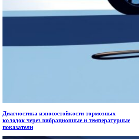
Диагностика износостойкости тормозных
колодок через вибрационные и температурные
показатели