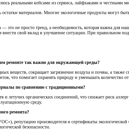
елюсь реальными кейсами из сервиса, лайфхаками и честными мн
ь остатки материалов. Многие экологичные продукты могут быт
— это не просто тренд, а необходимость, которая важна для наш
м внести свой вклад в улучшение ситуации. При правильном по
ном ремонте так важно для окружающей среды?
ых веществ, сокращает загрязнение воздуха и почвы, а также 
тов, что помогает охранять природу и уменьшать количество от
ериалы по сравнению с традиционными?
 и летучих органических соединений, что снижает риск аллерги
плуатационную среду.
ного ремонта?
VOC»), репутацию производителя и сертификаты экологической
логической безопасности.