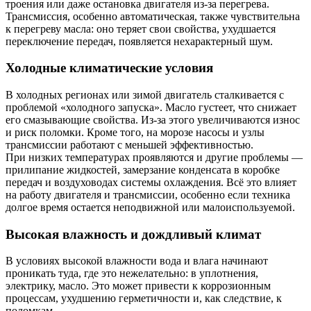
троения или даже остановка двигателя из-за перегрева.
Трансмиссия, особенно автоматическая, также чувствительна
к перегреву масла: оно теряет свои свойства, ухудшается
переключение передач, появляется нехарактерный шум.
Холодные климатические условия
В холодных регионах или зимой двигатель сталкивается с
проблемой «холодного запуска». Масло густеет, что снижает
его смазывающие свойства. Из-за этого увеличиваются износ
и риск поломки. Кроме того, на морозе насосы и узлы
трансмиссии работают с меньшей эффективностью.
При низких температурах проявляются и другие проблемы —
прилипание жидкостей, замерзание конденсата в коробке
передач и воздуховодах системы охлаждения. Всё это влияет
на работу двигателя и трансмиссии, особенно если техника
долгое время остается неподвижной или малоиспользуемой.
Высокая влажность и дождливый климат
В условиях высокой влажности вода и влага начинают
проникать туда, где это нежелательно: в уплотнения,
электрику, масло. Это может привести к коррозионным
процессам, ухудшению герметичности и, как следствие, к
поломкам.