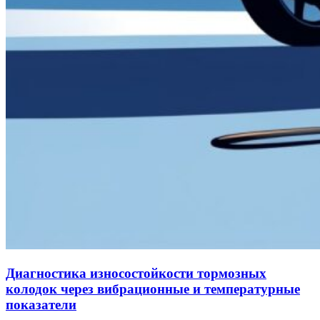
Диагностика износостойкости тормозных
колодок через вибрационные и температурные
показатели