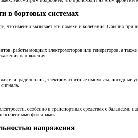
помех. Рассмотрим подробнее, что происходит на этом фронте и
и в бортовых системах
ть, что именно вызывает эти помехи и колебания. Обычно причи
нтов, работы мощных электромоторов или генераторов, а также 
скажения напряжения.
ажители: радиоволны, электромагнитные импульсы, погодные ус
 сигнала.
электросети, особенно в транспортных средствах с балансами на
ть особенными фильтрами.
ильностью напряжения