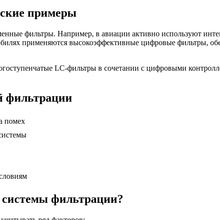
еские примеры
менные фильтры. Например, в авиации активно используют инт
мобилях применяются высокоэффективные цифровые фильтры, об
оступенчатые LC-фильтры в сочетании с цифровыми контроллер
й фильтрации
а помех
системы
условиям
 системы фильтрации?
учитывать ряд факторов: