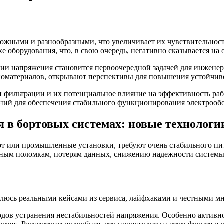
ложными и разнообразными, что увеличивает их чувствительност
 оборудования, что, в свою очередь, негативно сказывается на
ции напряжения становится первоочередной задачей для инжене
номатериалов, открывают перспективы для повышения устойчив
 фильтрации и их потенциальное влияние на эффективность раб
ений для обеспечения стабильного функционирования электрооб
 в бортовых системах: новые технолог
рт или промышленные установки, требуют очень стабильного пи
езным поломкам, потерям данных, снижению надежности системы
елюсь реальными кейсами из сервиса, лайфхаками и честными мн
одов устранения нестабильностей напряжения. Особенно актив