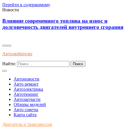
Перейти к содержимому
Новости
Диагностика износостойкости тормозных
ания
колодок через вибрационные и температурные
показатели
Автолюбителю
Найти:
Автоновости
Авто ремонт
Автоэлектрика
Автотюнинг
Автозапчасти
Обзоры моделей
Авто советы
Карта сайта
Двигатель и трансмиссия