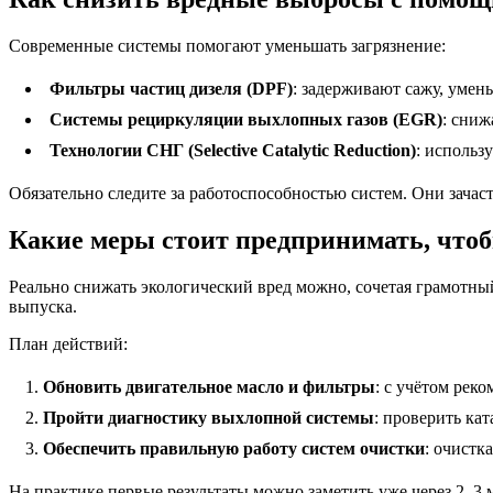
Современные системы помогают уменьшать загрязнение:
Фильтры частиц дизеля (DPF)
: задерживают сажу, умен
Системы рециркуляции выхлопных газов (EGR)
: сниж
Технологии СНГ (Selective Catalytic Reduction)
: использ
Обязательно следите за работоспособностью систем. Они зачас
Какие меры стоит предпринимать, что
Реально снижать экологический вред можно, сочетая грамотный
выпуска.
План действий:
Обновить двигательное масло и фильтры
: с учётом рек
Пройти диагностику выхлопной системы
: проверить ка
Обеспечить правильную работу систем очистки
: очистк
На практике первые результаты можно заметить уже через 2–3 