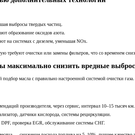
ьшая выбросы твердых частиц.
ают образование оксидов азота.
уют на системах с дизелем, уменьшая NOx.
тую требуют очистки или замены фильтров, что со временем сниз
бы максимально снизить вредные выбро
 подбор масла с правильно настроенной системой очистки газа.
омендаций производителя, через сервис, интервал 10–15 тысяч км.
тализатор, датчики кислорода, системы рециркуляции.
а DPF, проверка EGR, обслуживание системы СНГ.
месяца — снижение расхода топлива на 5–10%, лучшее качество 