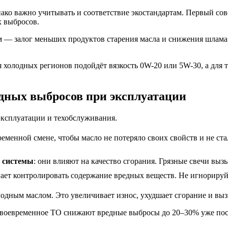
ако важно учитывать и соответствие экостандартам. Первый сов
 выбросов.
 — залог меньших продуктов старения масла и снижения шлама в
я холодных регионов подойдёт вязкость 0W-20 или 5W-30, а для
дных выбросов при эксплуатации
ксплуатации и техобслуживания.
евременной смене, чтобы масло не потеряло своих свойств и не 
й системы
: они влияют на качество сгорания. Грязные свечи вы
гает контролировать содержание вредных веществ. Не игнориру
лодным маслом. Это увеличивает износ, ухудшает сгорание и вы
своевременное ТО снижают вредные выбросы до 20–30% уже посл