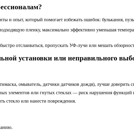
фессионалам?
ы и опыт, который помогает избежать ошибок: булькания, пузы
подходящую пленку, максимально эффективно уменьшая температу
быстро отслаиваться, пропускать УФ-лучи или мешать обзорност
льной установки или неправильного выб
нтимаска, омыватель, датчики датчиков дождя), лучше доверить 
ных элементов или гнутых стеклах — риск нарушения функций и
ить стекло или нанести повреждения.
канию.