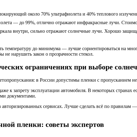
блокирующий около 70% ультрафиолета и 40% теплового излуче
иолета — до 99%, отлично отражают инфракрасные лучи. Стоим
зеркала внутри, сильно отражают солнечные лучи. Хорошо защища
ть температуру до минимума — лучше сориентироваться на мно
ы не нарушить закон о прозрачности стекол.
ических ограничениях при выборе солне
етопропускания: в России допустимы пленки с пропусканием не 
же к запрету эксплуатации автомобиля. В некоторых странах е
ими документами.
в авторизированных сервисах. Лучше сделать всё по правилам 
ной пленки: советы экспертов