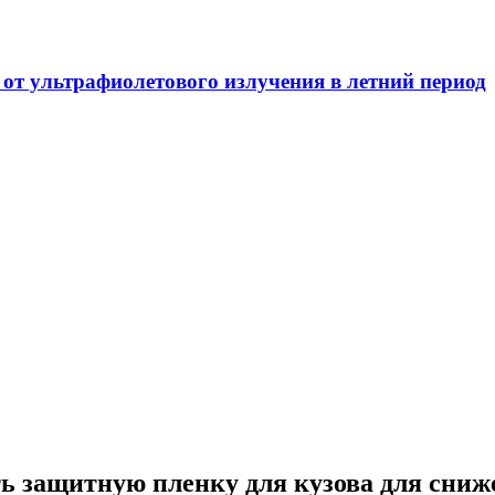
т ультрафиолетового излучения в летний период
ь защитную пленку для кузова для сни