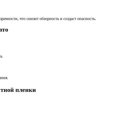
ачности, что снизит обзорность и создаст опасность.
вто
а.
ания.
итной пленки