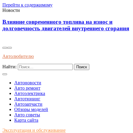
Перейти к содержимому
Новости
Диагностика износостойкости тормозных
я
колодок через вибрационные и температурные
показатели
Автолюбителю
Найти:
Автоновости
Авто ремонт
Автоэлектрика
Автотюнинг
Автозапчасти
Обзоры моделей
Авто советы
Карта сайта
Эксплуатация и обслуживание