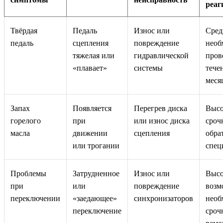
реаг
Твёрдая
Педаль
Износ или
Сред
педаль
сцепления
повреждение
необ
тяжелая или
гидравлической
пров
«плавает»
системы
тече
меся
Запах
Появляется
Перегрев диска
Высо
горелого
при
или износ диска
сроч
масла
движении
сцепления
обра
или трогании
спец
Проблемы
Затрудненное
Износ или
Высо
при
или
повреждение
возм
переключении
«заедающее»
синхронизаторов
необ
переключение
сроч