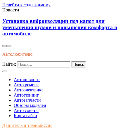
Перейти к содержимому
Новости
Влияние современного топлива на износ и
 в
долговечность двигателей внутреннего сгора
Автолюбителю
Найти:
Автоновости
Авто ремонт
Автоэлектрика
Автотюнинг
Автозапчасти
Обзоры моделей
Авто советы
Карта сайта
Двигатель и трансмиссия