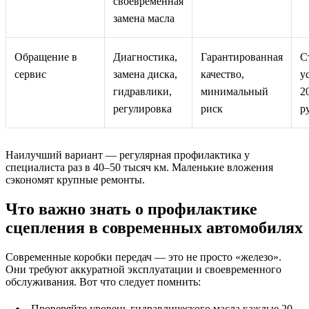
своевременная
замена масла
Обращение в
Диагностика,
Гарантированная
С
сервис
замена диска,
качество,
у
гидравлики,
минимальный
2
регулировка
риск
р
Наилучший вариант — регулярная профилактика у
специалиста раз в 40–50 тысяч км. Маленькие вложения
сэкономят крупные ремонты.
Что важно знать о профилактике
сцепления в современных автомобилях
Современные коробки передач — это не просто «железо».
Они требуют аккуратной эксплуатации и своевременного
обслуживания. Вот что следует помнить:
Проверяйте уровень гидравлического масла каждые 20