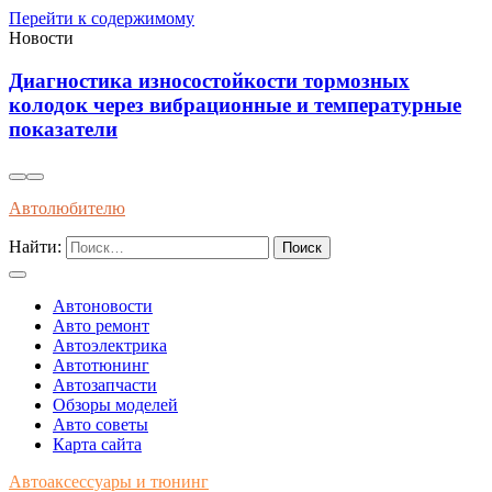
Перейти к содержимому
Новости
Экологически чистые тормозные жидкости: как
их использование влияет на эффективность и
безопасность системы
Автолюбителю
Найти:
Автоновости
Авто ремонт
Автоэлектрика
Автотюнинг
Автозапчасти
Обзоры моделей
Авто советы
Карта сайта
Автоаксессуары и тюнинг