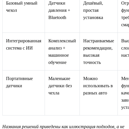
Базовый умный
Датчики
Дешёвый,
Огр
чехол
давления +
простая
фун
Bluetooth
установка
тре
сма
Интегрированная
Комплексный
Настраиваемые
Выс
система с ИИ
анализ +
рекомендации,
сло
машинное
высокая
нас
обучение
точность
Портативные
Маленькие
Можно
Ме
датчики
датчики без
использовать в
фун
чехла
разных авто
кач
зав
уст
Названия решений приведены как иллюстрация подходов, а не