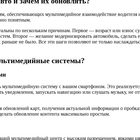
вто и зачем их обновлять?
м, обеспечивающих мультимедийное взаимодействие водителя и 
вно понятным.
альны по нескольким причинам. Первое — возраст или износ су
стем. Второе — желание модернизировать автомобиль, сделать 
раньше не было. Все эти шаги позволяют не только наслаждатьс
ультимедийные системы?
ми
ультимедийную систему с вашим смартфоном. Это реализуется че
 уведомления, запускать навигацию или слушать музыку, не отвл
я обновлений карт, получения актуальной информации о пробках
делать обновление контента максимально простым.
тоящий мультимедийный центр с высоким разрешением, яркими ц