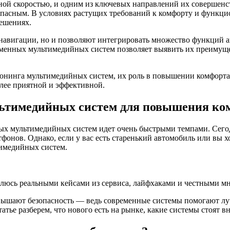
ой скоростью, и одним из ключевых направлений их совершенс
опасным. В условиях растущих требований к комфорту и функци
ешениях.
 навигации, но и позволяют интегрировать множество функций 
менных мультимедийных систем позволяет выявить их преимущес
юнинга мультимедийных систем, их роль в повышении комфорта 
лее приятной и эффективной.
льтимедийных систем для повышения ко
ных мультимедийных систем идет очень быстрыми темпами. Сег
фонов. Однако, если у вас есть старенький автомобиль или вы 
имедийных систем.
елюсь реальными кейсами из сервиса, лайфхаками и честными мн
овышают безопасность — ведь современные системы помогают лу
атье разберем, что нового есть на рынке, какие системы стоят 