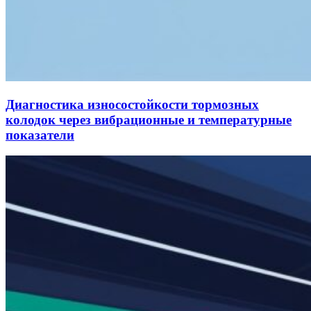
Диагностика износостойкости тормозных
колодок через вибрационные и температурные
показатели