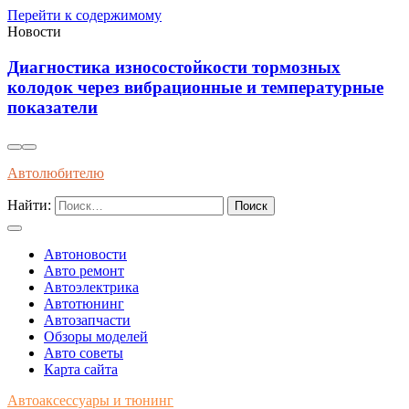
Перейти к содержимому
Новости
Диагностика износостойкости тормозных
я
колодок через вибрационные и температурные
показатели
Автолюбителю
Найти:
Автоновости
Авто ремонт
Автоэлектрика
Автотюнинг
Автозапчасти
Обзоры моделей
Авто советы
Карта сайта
Автоаксессуары и тюнинг