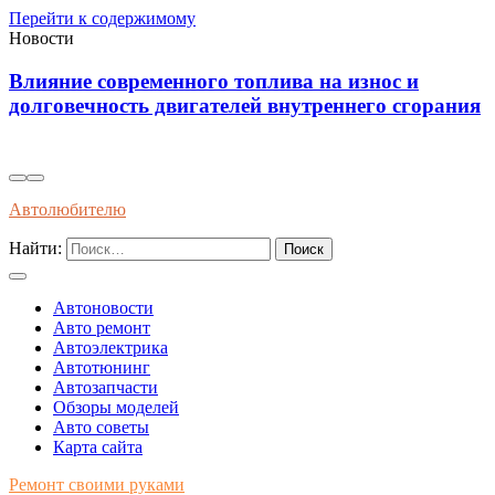
Перейти к содержимому
Новости
Диагностика износостойкости тормозных
я
колодок через вибрационные и температурные
показатели
Автолюбителю
Найти:
Автоновости
Авто ремонт
Автоэлектрика
Автотюнинг
Автозапчасти
Обзоры моделей
Авто советы
Карта сайта
Ремонт своими руками