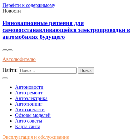
Перейти к содержимому
Новости
Установка виброизоляции под капот для
в
уменьшения шумов и повышения комфорта в
автомобиле
Автолюбителю
Найти:
Автоновости
Авто ремонт
Автоэлектрика
Автотюнинг
Автозапчасти
Обзоры моделей
Авто советы
Карта сайта
Эксплуатация и обслуживание