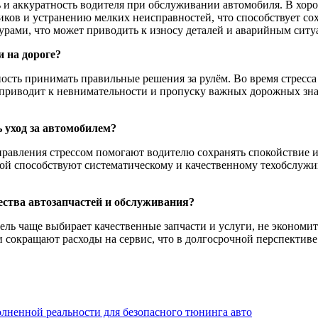
 и аккуратность водителя при обслуживании автомобиля. В хор
ков и устранению мелких неисправностей, что способствует со
урами, что может приводить к износу деталей и аварийным ситу
и на дороге?
ость принимать правильные решения за рулём. Во время стресс
е приводит к невнимательности и пропуску важных дорожных зн
 уход за автомобилем?
равления стрессом помогают водителю сохранять спокойствие и
ной способствуют систематическому и качественному техобслуж
ества автозапчастей и обслуживания?
ль чаще выбирает качественные запчасти и услуги, не экономи
сокращают расходы на сервис, что в долгосрочной перспектив
лненной реальности для безопасного тюнинга авто