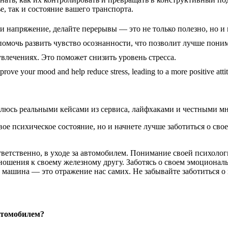
, так и состояние вашего транспорта.
и напряжение, делайте перерывы — это не только полезно, но и
омочь развить чувство осознанности, что позволит лучше поним
увлечениях. Это поможет снизить уровень стресса.
mprove your mood and help reduce stress, leading to a more positive atti
елюсь реальными кейсами из сервиса, лайфхаками и честными мн
е психическое состояние, но и начнете лучше заботиться о своем
ветственно, в уходе за автомобилем. Понимание своей психолог
ошения к своему железному другу. Заботясь о своем эмоциональн
машина — это отражение нас самих. Не забывайте заботиться о 
автомобилем?