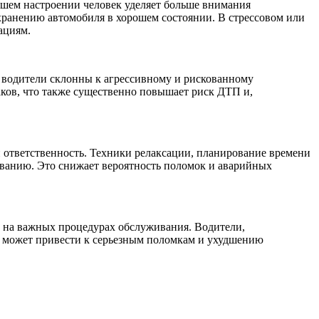
ошем настроении человек уделяет больше внимания
хранению автомобиля в хорошем состоянии. В стрессовом или
ациям.
а водители склонны к агрессивному и рискованному
аков, что также существенно повышает риск ДТП и,
 ответственность. Техники релаксации, планирование времени
иванию. Это снижает вероятность поломок и аварийных
т на важных процедурах обслуживания. Водители,
е может привести к серьезным поломкам и ухудшению