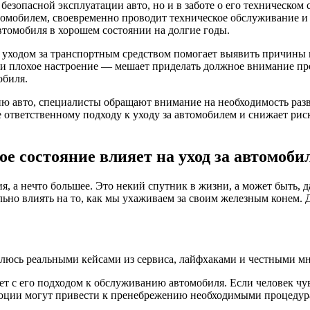
безопасной эксплуатации авто, но и в заботе о его техническом
автомобилем, своевременно проводит техническое обслуживание 
томобиля в хорошем состоянии на долгие годы.
 уходом за транспортным средством помогает выявить причины
или плохое настроение — мешает приделать должное внимание п
обиля.
ию авто, специалисты обращают внимание на необходимость раз
ее ответственному подходу к уходу за автомобилем и снижает 
е состояние влияет на уход за автомоби
я, а нечто большее. Это некий спутник в жизни, а может быть, 
ьно влиять на то, как мы ухаживаем за своим железным конем. Д
елюсь реальными кейсами из сервиса, лайфхаками и честными мн
 с его подходом к обслуживанию автомобиля. Если человек чувст
эмоции могут привести к пренебрежению необходимыми процедур