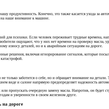
 нашу продуктивность. Конечно, это также касается ухода за ав
 на наше внимание к машине.
ий для психики. Если человек переживает трудные времена, нап
любители ощущают, что у них нет времени на проверку масла, у
ому износу деталей, но и к аварийным ситуациям на дороге.
нные решения, включая игнорирование сигналов, которые посыл
 катастрофой.
н не только заботится о себе, но и обращает внимание на детали
ешнем виде и салоне напрямую предопределяет надежность автом
х или пропускать очередную замену масла. Напротив, он будет 
годам и уверенности в своем железном друге.
ь на дороге