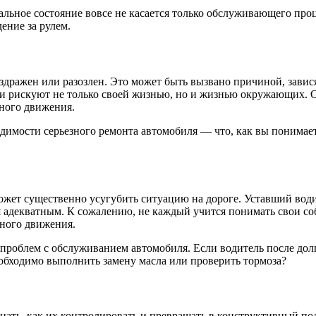
альное состояние вовсе не касается только обслуживающего про
ение за рулем.
аздражен или разозлен. Это может быть вызвано причиной, завис
ди рискуют не только своей жизнью, но и жизнью окружающих. 
ного движения.
одимости серьезного ремонта автомобиля — что, как вы понимае
ожет существенно усугубить ситуацию на дороге. Уставший води
ся адекватным. К сожалению, не каждый учится понимать свои с
жного движения.
проблем с обслуживанием автомобиля. Если водитель после долг
еобходимо выполнить замену масла или проверить тормоза?
ать, как их контролировать и превращать в конструктивный подх