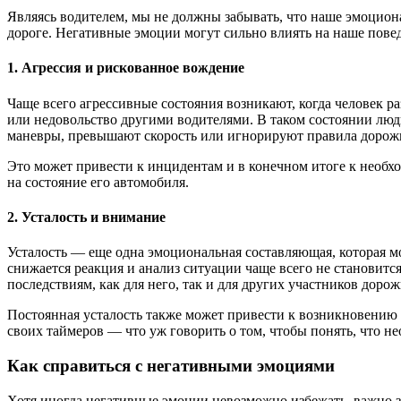
Являясь водителем, мы не должны забывать, что наше эмоцион
дороге. Негативные эмоции могут сильно влиять на наше повед
1. Агрессия и рискованное вождение
Чаще всего агрессивные состояния возникают, когда человек р
или недовольство другими водителями. В таком состоянии лю
маневры, превышают скорость или игнорируют правила дорож
Это может привести к инцидентам и в конечном итоге к необх
на состояние его автомобиля.
2. Усталость и внимание
Усталость — еще одна эмоциональная составляющая, которая м
снижается реакция и анализ ситуации чаще всего не становит
последствиям, как для него, так и для других участников доро
Постоянная усталость также может привести к возникновению 
своих таймеров — что уж говорить о том, чтобы понять, что н
Как справиться с негативными эмоциями
Хотя иногда негативные эмоции невозможно избежать, важно зн