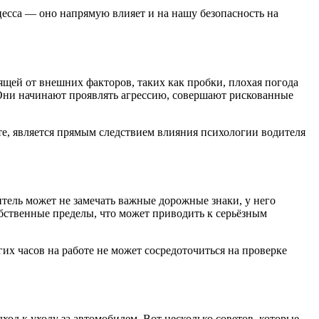
цесса — оно напрямую влияет и на нашу безопасность на
ящей от внешних факторов, таких как пробки, плохая погода
Они начинают проявлять агрессию, совершают рискованные
те, является прямым следствием влияния психологии водителя
тель может не замечать важные дорожные знаки, у него
обственные пределы, что может приводить к серьёзным
их часов на работе не может сосредоточиться на проверке
од к уходу за автомобилем. Вот несколько советов, которые