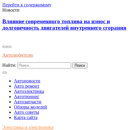
Перейти к содержимому
Новости
овременного топлива на износ и
Диагностик
ость двигателей внутреннего сгорания
колодок че
показатели
Автолюбителю
Найти:
Автоновости
Авто ремонт
Автоэлектрика
Автотюнинг
Автозапчасти
Обзоры моделей
Авто советы
Карта сайта
Электрика и электроника