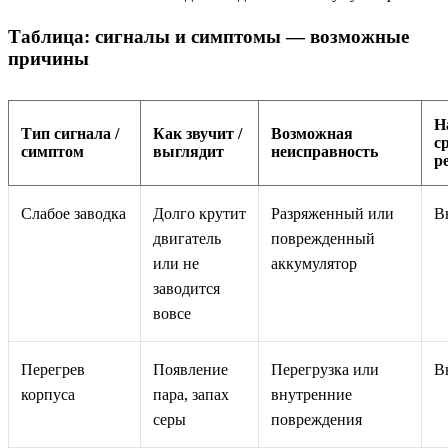
Таблица: сигналы и симптомы — возможные
причины
Н
Тип сигнала /
Как звучит /
Возможная
с
симптом
выглядит
неисправность
р
Слабое заводка
Долго крутит
Разряженный или
В
двигатель
поврежденный
или не
аккумулятор
заводится
вовсе
Перегрев
Появление
Перегрузка или
В
корпуса
пара, запах
внутренние
серы
повреждения