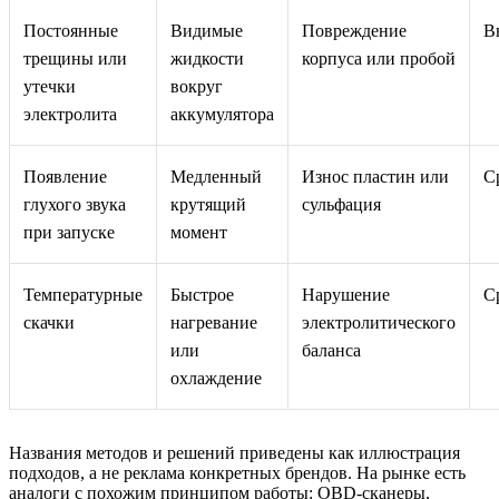
Постоянные
Видимые
Повреждение
В
трещины или
жидкости
корпуса или пробой
утечки
вокруг
электролита
аккумулятора
Появление
Медленный
Износ пластин или
С
глухого звука
крутящий
сульфация
при запуске
момент
Температурные
Быстрое
Нарушение
С
скачки
нагревание
электролитического
или
баланса
охлаждение
Названия методов и решений приведены как иллюстрация
подходов, а не реклама конкретных брендов. На рынке есть
аналоги с похожим принципом работы: OBD-сканеры,