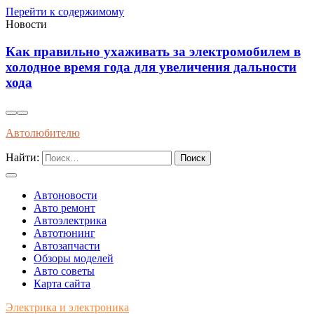
Перейти к содержимому
Новости
электромобилем в
Современные методы диагности
ичения дальности
профилактики износа автомати
передач длительным эксплуат
Автолюбителю
Найти:
Автоновости
Авто ремонт
Автоэлектрика
Автотюнинг
Автозапчасти
Обзоры моделей
Авто советы
Карта сайта
Электрика и электроника