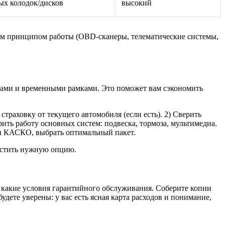
ых колодок/дисков
высокий
жим принципом работы (OBD‑сканеры, телематические системы,
фрами и временными рамками. Это поможет вам сэкономить
страховку от текущего автомобиля (если есть). 2) Сверить
ть работу основных систем: подвеска, тормоза, мультимедиа.
 и КАСКО, выбрать оптимальный пакет.
пустить нужную опцию.
 какие условия гарантийного обслуживания. Соберите копии
дете уверены: у вас есть ясная карта расходов и понимание,