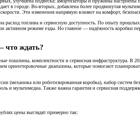
ых, улучшена подвеска: амортизаторы и пружины настроены под
адает в городе. Во-вторых, добавлена более продвинутая мульти
скорости. Эти изменения напрямую влияют на комфорт, безопасн
 на расход топлива и сервисную доступность. По опыту прошлых
при активном режимe езды. Но главное — надёжность коробки пе
— что ждать?
ные пошлины, комплектности и сервисная инфраструктура. В 20
аем ориентировочные диапазоны, которые помогают планировать
ссии (механика или роботизированная коробка), набор систем бе
троль и мультимедиа. Также важна гарантия и сервисная поддерж
ублях цены выглядят примерно так: