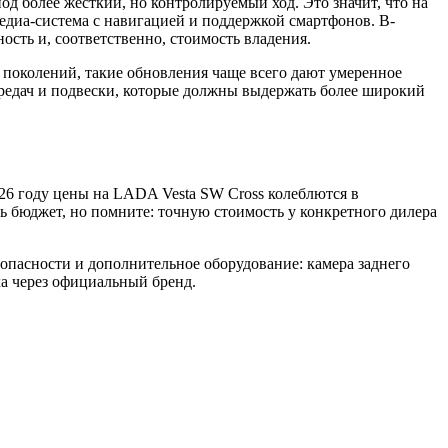
 более жёсткий, но контролируемый ход. Это значит, что на
медиа-система с навигацией и поддержкой смартфонов. В-
ость и, соответственно, стоимость владения.
 поколений, такие обновления чаще всего дают умеренное
редач и подвески, которые должны выдержать более широкий
26 году цены на LADA Vesta SW Cross колеблются в
 бюджет, но помните: точную стоимость у конкретного дилера
зопасности и дополнительное оборудование: камера заднего
ка через официальный бренд.