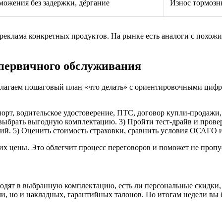
можения без задержки, дёргание
Износ тормозн
 реклама конкретных продуктов. На рынке есть аналоги с похо
 первичного обслуживания
редлагаем пошаговый план «что делать» с ориентировочными ци
орт, водительское удостоверение, ПТС, договор купли-продажи, 
ыбрать выгодную комплектацию. 3) Пройти тест-драйв и провери
вий. 5) Оценить стоимость страховки, сравнить условия ОСАГО
 их цены. Это облегчит процесс переговоров и поможет не про
ходят в выбранную комплектацию, есть ли персональные скидки,
и, но и накладных, гарантийных талонов. По итогам недели вы бу