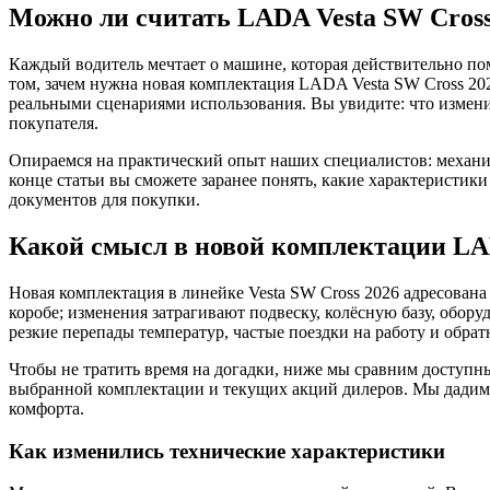
Можно ли считать LADA Vesta SW Cross
Каждый водитель мечтает о машине, которая действительно пом
том, зачем нужна новая комплектация LADA Vesta SW Cross 202
реальными сценариями использования. Вы увидите: что измени
покупателя.
Опираемся на практический опыт наших специалистов: механик
конце статьи вы сможете заранее понять, какие характеристик
документов для покупки.
Какой смысл в новой комплектации LAD
Новая комплектация в линейке Vesta SW Cross 2026 адресована
коробе; изменения затрагивают подвеску, колёсную базу, обор
резкие перепады температур, частые поездки на работу и обратн
Чтобы не тратить время на догадки, ниже мы сравним доступн
выбранной комплектации и текущих акций дилеров. Мы дадим д
комфорта.
Как изменились технические характеристики