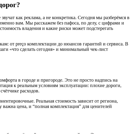
дорог?
звучат как реклама, а не конкретика. Сегодня мы разберёмся в
именно вам. Мы расскажем без пафоса, по делу, с цифрами и
стоимость владения и какие риски может подстерегать
ам: от preço комплектации до нюансов гарантий и сервиса. В
шаги «что сделать сегодня» и минимальный чек-лист
омфорта в городе и пригороде. Это не просто надпись на
птация к реальным условиям эксплуатации: плохие дороги,
чётчике расходов. ️
иентировочные. Реальная стоимость зависит от региона,
 важна цена, и “полная комплектация” для ценителей