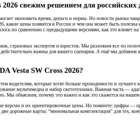
 2026 свежим решением для российских 
огает экономить время, деньги и нервы. Но новости рынка чаще 
6, какие цены появятся в России и чем она может быть полезна 
лось по сравнению с предыдущими версиями, как это влияет на 
ов, страховых экспертов и юристов. Мы разложим все по полочк
и действительно важны для вашего сценария. А ещё мы добавим 
A Vesta SW Cross 2026?
 тем водителям, которые хотят больше проходимости и лучшего к
удование мультимедиа и набор светотехники. Важная часть — ада
о. Мы объясним, почему это важно и как это скажется на вашем с
ые версии и их ориентировочные цены. Но помните: цифры — ор
ве дорожные карты: “минимальная комплектация” для тех, кому