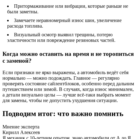
Притормаживание или вибрации, которые раньше не
были заметны.
Замечаете неравномерный износ шин, увеличение
расхода топлива.
Визуальный осмотр выявил трещины, потерю
эластичности или повреждение резиновых частей.
Когда можно оставить на время и не торопиться
с заменой?
Если признаки не ярко выражены, а автомобиль ведёт себя
нормально — можно подождать. Главное — регулярно
проверять состояние сайлентблоков, особенно перед дальним
путешествием или зимой. В случаях, когда износ минимален,
а детали визуально целы — лучше всё-таки выбрать момент
для замены, чтобы не допустить ухудшения ситуации.
Подводим итог: что важно помнить
Мнение эксперта
Кирилл Алексеев
Я механик с 10-летним опытом, знаю автомобили от А до Я.