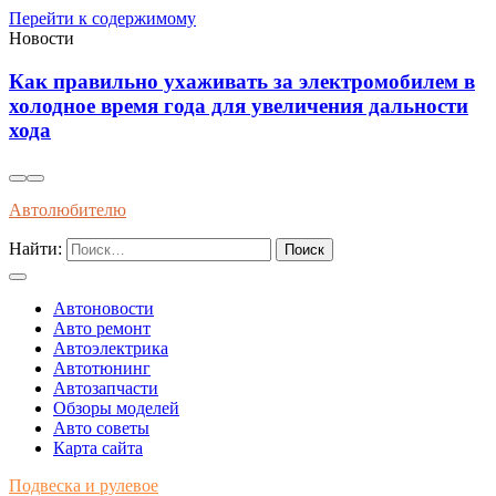
Перейти к содержимому
Новости
ем в
Современные методы диагностики и
сти
профилактики износа автоматических коробо
передач длительным эксплуатационным срок
Автолюбителю
Найти:
Автоновости
Авто ремонт
Автоэлектрика
Автотюнинг
Автозапчасти
Обзоры моделей
Авто советы
Карта сайта
Подвеска и рулевое