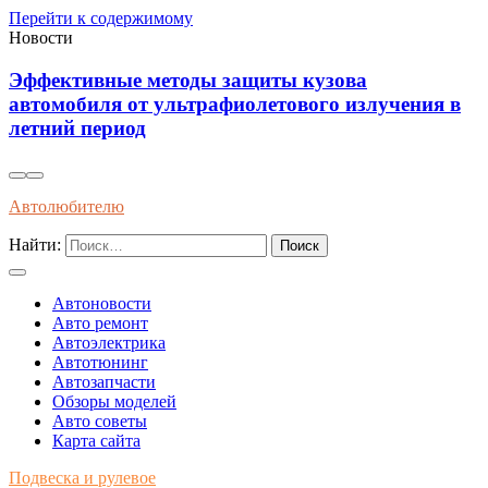
Перейти к содержимому
Новости
Как распознать оригинальные запчасти по
я в
упаковке и сертификатам качества
Автолюбителю
Найти:
Автоновости
Авто ремонт
Автоэлектрика
Автотюнинг
Автозапчасти
Обзоры моделей
Авто советы
Карта сайта
Подвеска и рулевое