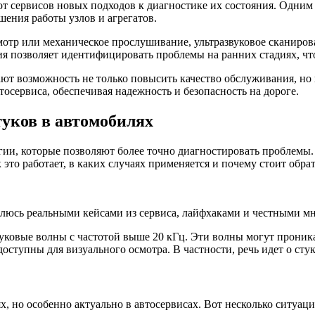
от сервисов новых подходов к диагностике их состояния. Одним 
ения работы узлов и агрегатов.
отр или механическое прослушивание, ультразвуковое сканирова
я позволяет идентифицировать проблемы на ранних стадиях, что
т возможность не только повысить качество обслуживания, но 
осервиса, обеспечивая надежность и безопасность на дороге.
уков в автомобилях
ии, которые позволяют более точно диагностировать проблемы. 
 это работает, в каких случаях применяется и почему стоит обра
елюсь реальными кейсами из сервиса, лайфхаками и честными мн
звуковые волны с частотой выше 20 кГц. Эти волны могут проник
ступны для визуального осмотра. В частности, речь идет о стук
, но особенно актуально в автосервисах. Вот несколько ситуаций