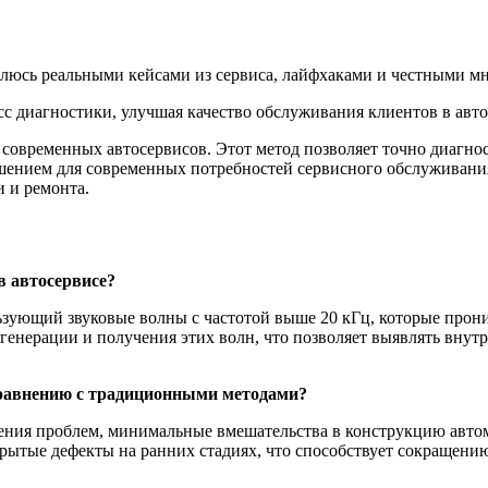
елюсь реальными кейсами из сервиса, лайфхаками и честными мн
с диагностики, улучшая качество обслуживания клиентов в авто
 современных автосервисов. Этот метод позволяет точно диагно
шением для современных потребностей сервисного обслуживания
и и ремонта.
в автосервисе?
ьзующий звуковые волны с частотой выше 20 кГц, которые прони
енерации и получения этих волн, что позволяет выявлять внутр
сравнению с традиционными методами?
ния проблем, минимальные вмешательства в конструкцию автом
скрытые дефекты на ранних стадиях, что способствует сокращен