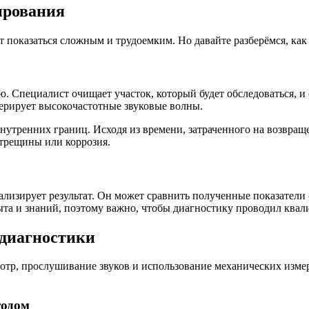
ирования
т показаться сложным и трудоемким. Но давайте разберёмся, как
. Специалист очищает участок, который будет обследоваться, и
нерирует высокочастотные звуковые волны.
внутренних границ. Исходя из времени, затраченного на возвращ
 трещины или коррозия.
ализирует результат. Он может сравнить полученные показатели
ыта и знаний, поэтому важно, чтобы диагностику проводил ква
диагностики
отр, прослушивание звуков и использование механических измер
тодом