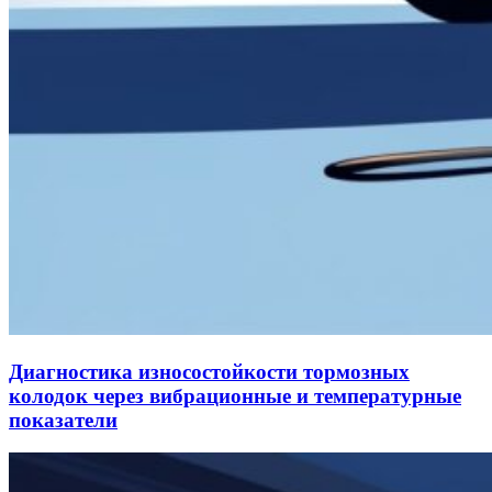
Диагностика износостойкости тормозных
колодок через вибрационные и температурные
показатели