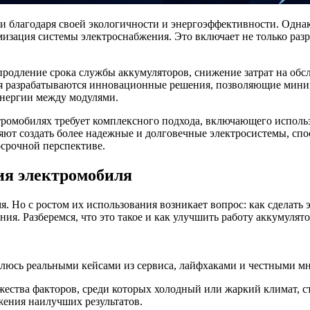
и благодаря своей экологичности и энергоэффективности. Одна
изация системы электроснабжения. Это включает не только раз
родление срока службы аккумуляторов, снижение затрат на обс
ия разрабатываются инновационные решения, позволяющие миним
энергии между модулями.
ромобилях требует комплексного подхода, включающего исполь
яют создать более надежные и долговечные электросистемы, сп
осрочной перспективе.
ия электромобиля
. Но с ростом их использования возникает вопрос: как сделать
. Разберемся, что это такое и как улучшить работу аккумулято
елюсь реальными кейсами из сервиса, лайфхаками и честными мн
ества факторов, среди которых холодный или жаркий климат, ст
жения наилучших результатов.