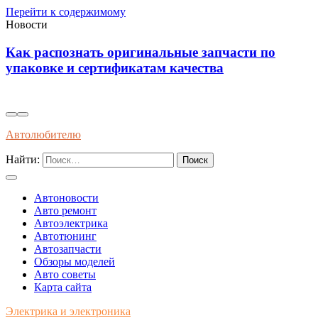
Перейти к содержимому
Новости
ти по
Инновационные решения для
самовосстанавливающейся электропров
автомобилях будущего
Автолюбителю
Найти:
Автоновости
Авто ремонт
Автоэлектрика
Автотюнинг
Автозапчасти
Обзоры моделей
Авто советы
Карта сайта
Электрика и электроника