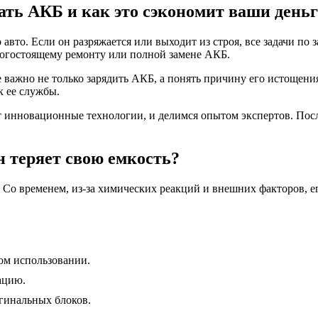
ть АКБ и как это сэкономит ваши день
то. Если он разряжается или выходит из строя, все задачи по 
огостоящему ремонту или полной замене АКБ.
чае важно не только зарядить АКБ, а понять причину его истоще
к ее службы.
т инновационные технологии, и делимся опытом экспертов. Посл
н теряет свою емкость?
Со временем, из-за химических реакций и внешних факторов, ег
ном использовании.
ацию.
гинальных блоков.