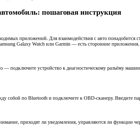
автомобиль: пошаговая инструкция
ходимых приложений. Для взаимодействия с авто понадобится с
Samsung Galaxy Watch или Garmin — есть сторонние приложения.
ьно — подключите устройство к диагностическому разъёму маши
у собой по Bluetooth и подключите к OBD‑сканеру. Введите пар
внимание, приходят ли уведомления, управляются ли функции чер