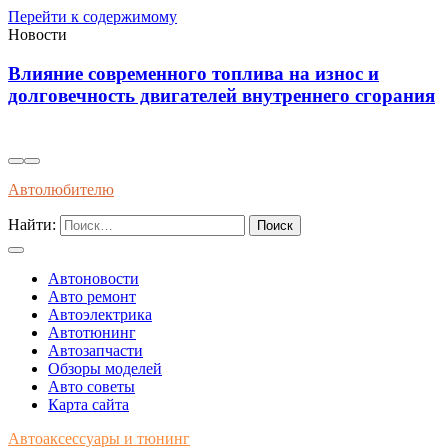
Перейти к содержимому
Новости
Диагностика износостойкости тормозных
я
колодок через вибрационные и температурные
показатели
Автолюбителю
Найти:
Автоновости
Авто ремонт
Автоэлектрика
Автотюнинг
Автозапчасти
Обзоры моделей
Авто советы
Карта сайта
Автоаксессуары и тюнинг