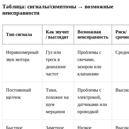
Таблица: сигналы/симптомы → возможные
неисправности
Как звучит
Возможная
Риск/
Тип сигнала
/ выглядит
неисправность
срочн
Неравномерный
Гул или
Проблемы с
Средн
звук мотора
треск в
свечами,
диапазоне
зазором или
частот
клапанами
Постоянный
Тики,
Проблемы с
Высок
щелчок
похожие на
электрикой,
шум
датчиками или
мерцания
проводкой
Быстрое
Заметное
Низкое
Высок