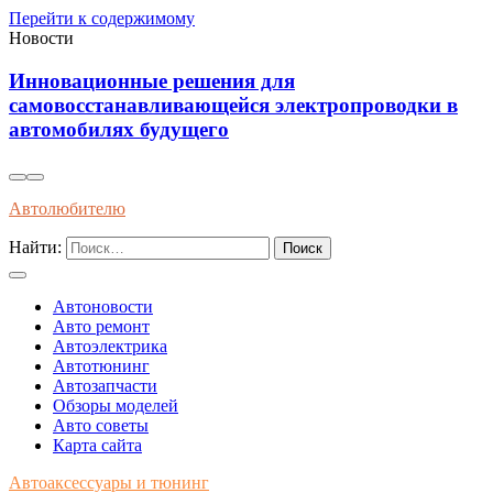
Перейти к содержимому
Новости
Установка виброизоляции под кап
тропроводки в
уменьшения шумов и повышения 
автомобиле
Автолюбителю
Найти:
Автоновости
Авто ремонт
Автоэлектрика
Автотюнинг
Автозапчасти
Обзоры моделей
Авто советы
Карта сайта
Автоаксессуары и тюнинг