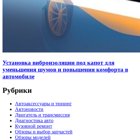
Установка виброизоляции под капот для
уменьшения шумов и повышения комфорта в
автомобиле
Рубрики
Автоаксессуары и тюнинг
Автоновости
Двигатель и трансмиссия
Диагностика авто
Кузовной ремонт
Обзоры и выбор запчастей
Обзоры моделей