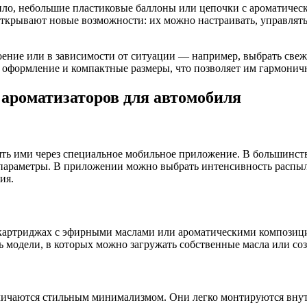
ло, небольшие пластиковые баллоны или цепочки с ароматичес
крывают новые возможности: их можно настраивать, управлять у
роение или в зависимости от ситуации — например, выбрать св
е оформление и компактные размеры, что позволяет им гармонич
ароматизаторов для автомобиля
ть ими через специальное мобильное приложение. В большинств
ь параметры. В приложении можно выбрать интенсивность распыл
ия.
артриджах с эфирными маслами или ароматическими композиция
сть модели, в которых можно загружать собственные масла или со
тличаются стильным минимализмом. Они легко монтируются внут