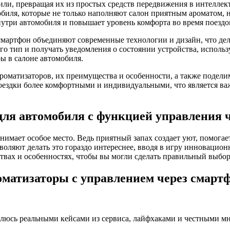
и, превращая их из простых средств передвижения в интеллек
биля, которые не только наполняют салон приятным ароматом, 
утри автомобиля и повышает уровень комфорта во время поездо
мартфон объединяют современные технологии и дизайн, что де
его тип и получать уведомления о состоянии устройства, испол
ы в салоне автомобиля.
роматизаторов, их преимущества и особенности, а также подели
оездки более комфортными и индивидуальными, что является в
ля автомобиля с функцией управления 
занимает особое место. Ведь приятный запах создает уют, помога
оляют делать это гораздо интереснее, вводя в игру инновацион
твах и особенностях, чтобы вы могли сделать правильный выбор
оматизаторы с управлением через смарт
елюсь реальными кейсами из сервиса, лайфхаками и честными мн