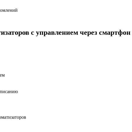
домлений
изаторов с управлением через смартфон
ием
списанию
оматизаторов