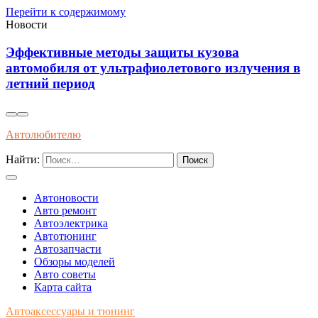
Перейти к содержимому
Новости
Как распознать оригинальные запчасти по
 в
упаковке и сертификатам качества
Автолюбителю
Найти:
Автоновости
Авто ремонт
Автоэлектрика
Автотюнинг
Автозапчасти
Обзоры моделей
Авто советы
Карта сайта
Автоаксессуары и тюнинг