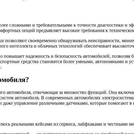
олее сложными и требовательными к точности диагностики и эф
омфортных опций предъявляет высокие требования к техническо
и позволяют своевременно обнаруживать неисправности, миними
ого интеллекта и облачных технологий обеспечивает высокоточ
о повышает надежность и безопасность автомобилей, позволяя 
анспортные средства становятся более умными, автономными и у
.
томобиля?
го автомобиля, отвечающая за множество функций. Она включает
систем автомобиля. В современных автомобилях электросистема с
и и даже управление различными датчиками, которые помогают в
елюсь реальными кейсами из сервиса, лайфхаками и честными мн