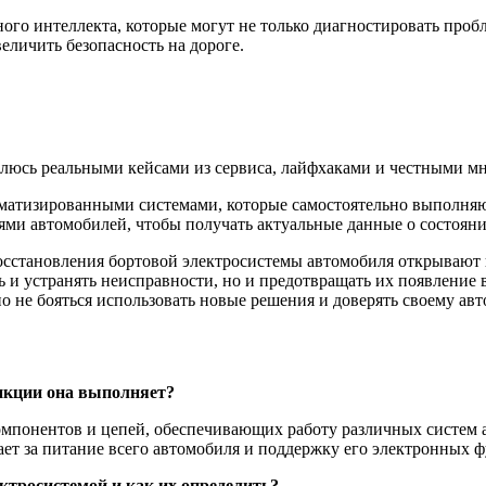
ого интеллекта, которые могут не только диагностировать пробле
еличить безопасность на дороге.
елюсь реальными кейсами из сервиса, лайфхаками и честными мн
матизированными системами, которые самостоятельно выполняют
лями автомобилей, чтобы получать актуальные данные о состоян
сстановления бортовой электросистемы автомобиля открывают н
 и устранять неисправности, но и предотвращать их появление 
но не бояться использовать новые решения и доверять своему а
ункции она выполняет?
омпонентов и цепей, обеспечивающих работу различных систем а
ает за питание всего автомобиля и поддержку его электронных 
ктросистемой и как их определить?