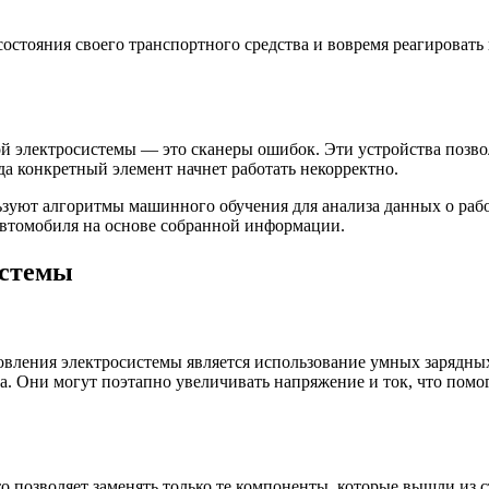
состояния своего транспортного средства и вовремя реагировать 
й электросистемы — это сканеры ошибок. Эти устройства позв
да конкретный элемент начнет работать некорректно.
зуют алгоритмы машинного обучения для анализа данных о рабо
втомобиля на основе собранной информации.
истемы
вления электросистемы является использование умных зарядных
 Они могут поэтапно увеличивать напряжение и ток, что помога
 позволяет заменять только те компоненты, которые вышли из ст