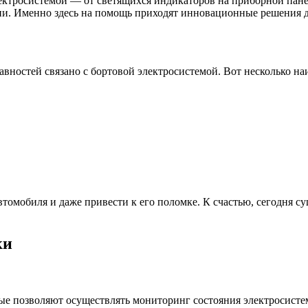
ектросистемой — от светящихся индикаторов на приборной пане
гии. Именно здесь на помощь приходят инновационные решения д
вностей связано с бортовой электросистемой. Вот несколько н
автомобиля и даже привести к его поломке. К счастью, сегодня
ки
ые позволяют осуществлять мониторинг состояния электросисте