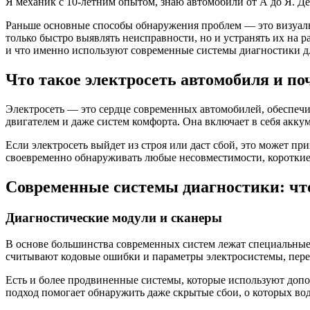
Я механик с 10-летним опытом, знаю автомобили от А до Я. Д
Раньше основные способы обнаружения проблем — это визуаль
только быстро выявлять неисправности, но и устранять их на р
и что именно используют современные системы диагностики дл
Что такое электросеть автомобиля и по
Электросеть — это сердце современных автомобилей, обеспечи
двигателем и даже систем комфорта. Она включает в себя акку
Если электросеть выйдет из строя или даст сбой, это может п
своевременно обнаруживать любые несовместимости, короткие
Современные системы диагностики: что
Диагностические модули и сканеры
В основе большинства современных систем лежат специальные
считывают кодовые ошибки и параметры электросистемы, перед
Есть и более продвиненные системы, которые используют допо
подход помогает обнаружить даже скрытые сбои, о которых вод