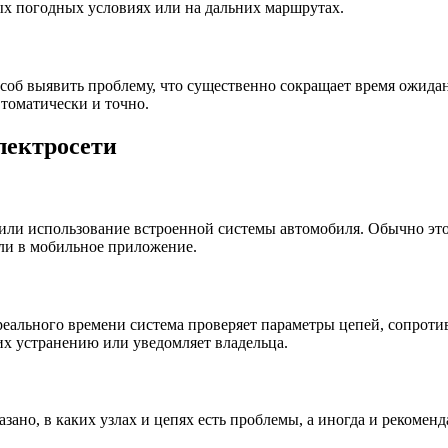
ых погодных условиях или на дальних маршрутах.
об выявить проблему, что существенно сокращает время ожидан
томатически и точно.
лектросети
ли использование встроенной системы автомобиля. Обычно это 
ли в мобильное приложение.
ального времени система проверяет параметры цепей, сопротив
х устранению или уведомляет владельца.
азано, в каких узлах и цепях есть проблемы, а иногда и рекоме