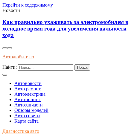
Перейти к содержимому
Новости
Современные методы диагностики и
профилактики износа автоматических коробок
передач длительным эксплуатационным сроком
Автолюбителю
Найти:
Автоновости
Авто ремонт
Автоэлектрика
Автотюнинг
Автозапчасти
Обзоры моделей
Авто советы
Карта сайта
Диагностика авто