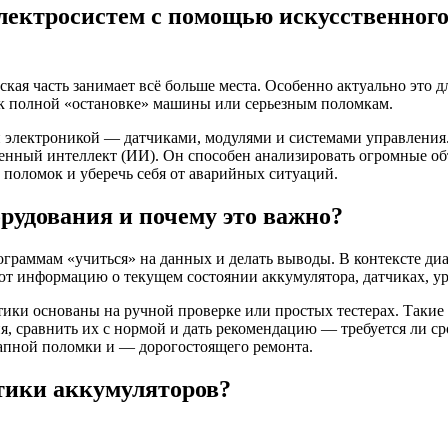
лектросистем с помощью искусственного
кая часть занимает всё больше места. Особенно актуально это 
 к полной «остановке» машины или серьезным поломкам.
лектроникой — датчиками, модулями и системами управления. И 
венный интеллект (ИИ). Он способен анализировать огромные о
 поломок и уберечь себя от аварийных ситуаций.
рудования и почему это важно?
раммам «учиться» на данных и делать выводы. В контексте диа
т информацию о текущем состоянии аккумулятора, датчиках, ур
ики основаны на ручной проверке или простых тестерах. Такие
, сравнить их с нормой и дать рекомендацию — требуется ли сро
запной поломки и — дорогостоящего ремонта.
тики аккумуляторов?