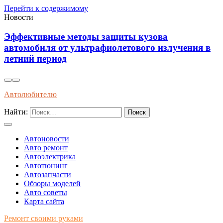
Перейти к содержимому
Новости
Как распознать оригинальные запчасти по
 в
упаковке и сертификатам качества
Автолюбителю
Найти:
Автоновости
Авто ремонт
Автоэлектрика
Автотюнинг
Автозапчасти
Обзоры моделей
Авто советы
Карта сайта
Ремонт своими руками