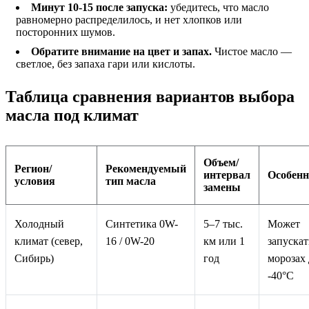
Минут 10-15 после запуска:
убедитесь, что масло
равномерно распределилось, и нет хлопков или
посторонних шумов.
Обратите внимание на цвет и запах.
Чистое масло —
светлое, без запаха гари или кислоты.
Таблица сравнения вариантов выбора
масла под климат
Объем/
Регион/
Рекомендуемый
интервал
Особенн
условия
тип масла
замены
Холодный
Синтетика 0W-
5–7 тыс.
Может
климат (север,
16 / 0W-20
км или 1
запускат
Сибирь)
год
морозах 
-40°C