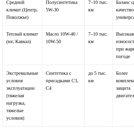
Средний
Полусинтетика
7–10 тыс.
Баланс ц
климат (Центр,
5W-30
км
качество
Поволжье)
универс
Теплый климат
Масло 10W-40 /
7–10 тыс.
Высокая
(юг, Кавказ)
10W-50
км
износос
при жар
погоде
Экстремальные
Синтетика с
до 5 тыс.
Более
условия
присадками C3,
км
комплек
эксплуатации
C4
защита
(тяжелая
двигате
нагрузка,
тяжелые
условия)