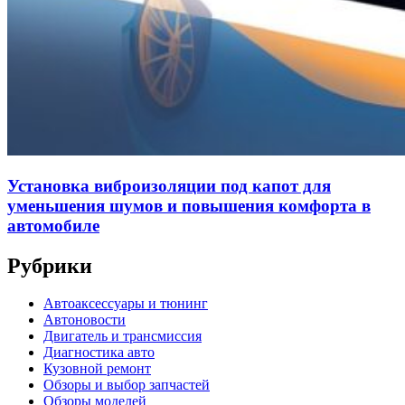
Установка виброизоляции под капот для
уменьшения шумов и повышения комфорта в
автомобиле
Рубрики
Автоаксессуары и тюнинг
Автоновости
Двигатель и трансмиссия
Диагностика авто
Кузовной ремонт
Обзоры и выбор запчастей
Обзоры моделей