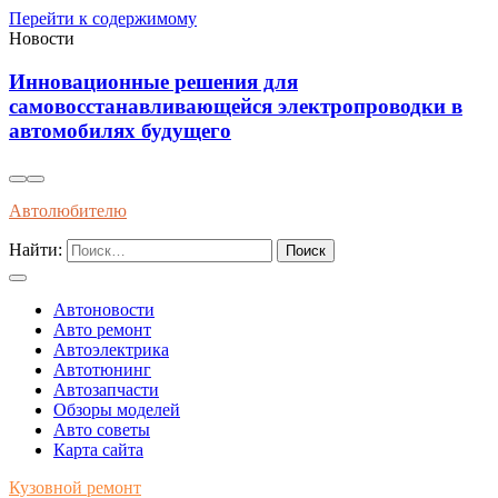
Перейти к содержимому
Новости
Установка виброизоляции под кап
тропроводки в
уменьшения шумов и повышения 
автомобиле
Автолюбителю
Найти:
Автоновости
Авто ремонт
Автоэлектрика
Автотюнинг
Автозапчасти
Обзоры моделей
Авто советы
Карта сайта
Кузовной ремонт